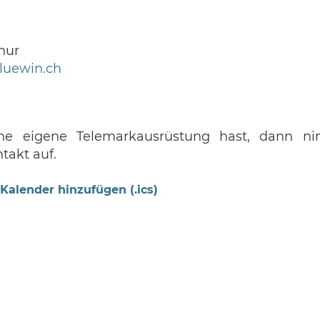
hur
luewin.ch
ine eigene Telemarkausrüstung hast, dann n
takt auf.
Kalender hinzufügen (.ics)