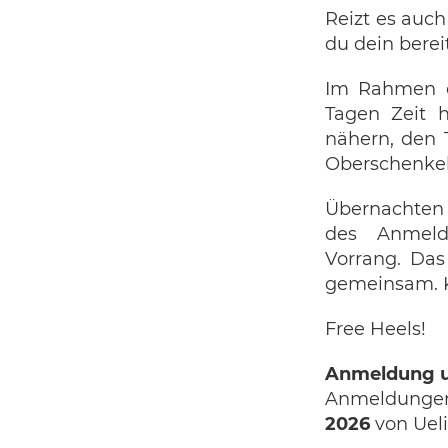
Reizt es auc
du dein berei
Im Rahmen e
Tagen Zeit 
nähern, den 
Oberschenkel
Übernachten 
des Anmelde
Vorrang. Das
gemeinsam. K
Free Heels!
Anmeldung u
Anmeldunge
2026
von Uel